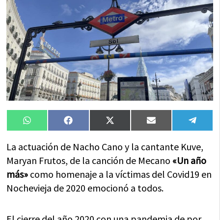
Compartir
Compartir
Compartir
Compartir
Compa
WhatsApp
Facebook
X
Email
Tele
en
en
en
en
en
(Twitter)
La actuación de Nacho Cano y la cantante Kuve,
Maryan Frutos, de la canción de Mecano
«Un año
más»
como homenaje a la víctimas del Covid19 en
Nochevieja de 2020 emocionó a todos.
El cierre del año 2020 con una pandemia de por