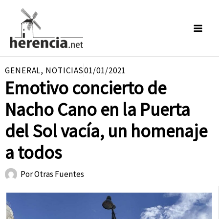
Ir
al
contenido
GENERAL
,
NOTICIAS
01/01/2021
Emotivo concierto de
Nacho Cano en la Puerta
del Sol vacía, un homenaje
a todos
Por
Otras Fuentes