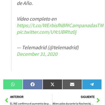
de Año.
Vídeo completo en
https://t.co/WErbisfNBf
#CampanadasTM
pic.twitter.com/UYcUBRhz0j
— Telemadrid (@telemadrid)
December 31, 2020
Compartir
Compartir
Compartir
Compartir
Compa
WhatsApp
Facebook
X
Email
Tele
en
en
en
en
en
(Twitter)
Ant
Sig
ANTERIOR
SIGUIENTE
EL INE confirma el aumento de población en Herencia
Altercados durante la Nochevieja en alguna terrazas de bares en Herencia