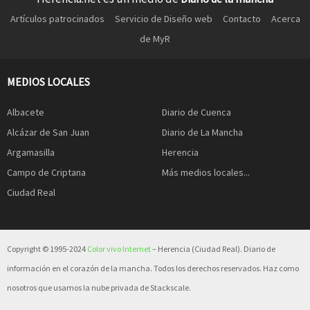
Artículos patrocinados
Servicio de Diseño web
Contacto
Acerca
de MyR
MEDIOS LOCALES
Albacete
Diario de Cuenca
Alcázar de San Juan
Diario de La Mancha
Argamasilla
Herencia
Campo de Criptana
Más medios locales...
Ciudad Real
Copyright © 1995-2024
Color vivo Internet
– Herencia (Ciudad Real). Diario de
información en el corazón de la mancha. Todos los derechos reservados. Haz como
nosotros que usamos la nube privada de Stackscale.