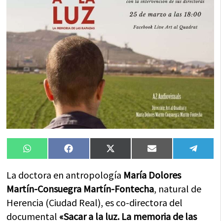
Compartir
Compartir
Compartir
Compartir
Compa
WhatsApp
Facebook
X
Email
Tele
en
en
en
en
en
(Twitter)
La doctora en antropología
María Dolores
Martín-Consuegra Martín-Fontecha
, natural de
Herencia (Ciudad Real), es co-directora del
documental
«Sacar a la luz. La memoria de las