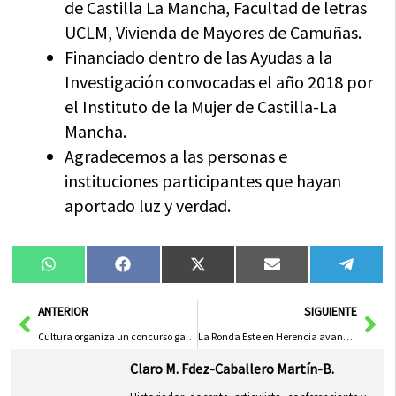
de Castilla La Mancha, Facultad de letras
UCLM, Vivienda de Mayores de Camuñas.
Financiado dentro de las Ayudas a la
Investigación convocadas el año 2018 por
el Instituto de la Mujer de Castilla-La
Mancha.
Agradecemos a las personas e
instituciones participantes que hayan
aportado luz y verdad.
Compartir
Compartir
Compartir
Compartir
Compa
WhatsApp
Facebook
X
Email
Tele
en
en
en
en
en
(Twitter)
Ant
Sig
ANTERIOR
SIGUIENTE
Cultura organiza un concurso gastronómico de Semana Santa en redes sociales
La Ronda Este en Herencia avanza con un nuevo colector para la zona del Cristo
Claro M. Fdez-Caballero Martín-B.