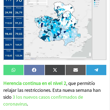
Compartir
Compartir
Compartir
Compartir
Compa
WhatsApp
Facebook
X
Email
Tele
en
en
en
en
en
(Twitter)
Herencia continua en el nivel 2
, que permitío
relajar las restricciones. Esta nueva semana han
sido
3 los nuevos casos confirmados de
coronavirus
.