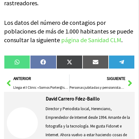
rastreadores.
Los datos del número de contagios por
poblaciones de más de 1.000 habitantes se puede
consultar la siguiente
página de Sanidad CLM
.
Compartir
Compartir
Compartir
Compartir
Compa
WhatsApp
Facebook
X
Email
Tele
en
en
en
en
en
(Twitter)
Ant
Sig
ANTERIOR
SIGUIENTE
Llega el I Clinic «Somos Porter@s» organizado por Angelda Fernández
Personas jubiladas y pensionistas podrán solicitar la reducción del 50% de la tasa de basuras
David Carrero Fdez-Baillo
Director y Periodista local, Herenciano,
Emprendedor de Internet desde 1994. Amante de la
fotografía y la tecnología. Me gusta Fidonet e
Internet. Ahora vuelvo a estar haciendo cosas de