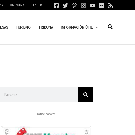
AS
CONTACTAR
IN ENGLISH
ESAS
TURISMO
TRIBUNA
INFORMACIÓN ÚTIL
Buscar
– patrocinadores –