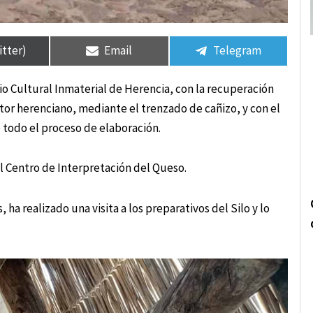
rtir
rtir
Compartir
Compartir
Compartir
Compartir
en
en
en
en
itter)
Email
Telegram
o Cultural Inmaterial de Herencia, con la recuperación
tor herenciano, mediante el trenzado de cañizo, y con el
todo el proceso de elaboración.
l Centro de Interpretación del Queso.
ha realizado una visita a los preparativos del Silo y lo