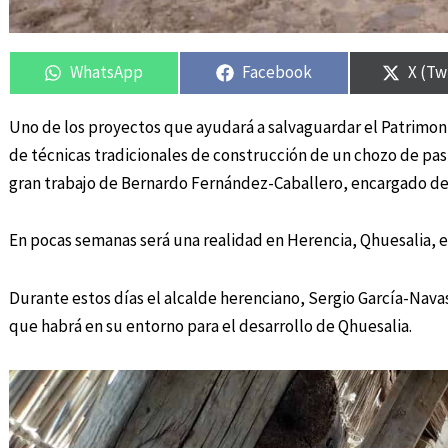
Compartir
Compartir
Compartir
Compartir
Compa
Compa
en
en
en
en
en
en
WhatsApp
Facebook
X (Tw
Uno de los proyectos que ayudará a salvaguardar el Patrimoni
de técnicas tradicionales de construcción de un chozo de pas
gran trabajo de Bernardo Fernández-Caballero, encargado de 
En pocas semanas será una realidad en Herencia, Qhuesalia, e
Durante estos días el alcalde herenciano, Sergio García-Navas, 
que habrá en su entorno para el desarrollo de Qhuesalia.