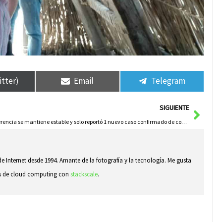
itter)
Email
Telegram
Sigui
SIGUIENTE
Herencia se mantiene estable y solo reportó 1 nuevo caso confirmado de covid-19
e Internet desde 1994. Amante de la fotografía y la tecnología. Me gusta
sas de cloud computing con
stackscale
.