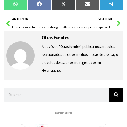
Compartir
Compartir
Compartir
Compartir
Compa
WhatsApp
Facebook
X
Email
Tele
en
en
en
en
en
(Twitter)
Ant
Sig
ANTERIOR
SIGUIENTE
El acceso a vehículos se restringirá en la zona centro los fines de semana y festivos estivales
Abiertas las inscripciones para el XVII Maratón de Cuentos y Rastrillo de las Artes
Otras Fuentes
A través de "Otras fuentes" publicamos artículos
relacionados de otros medios, notas de prensa, o
artículos de usuarios no registrados en
Herencia.net
Buscar
– patrocinadores –