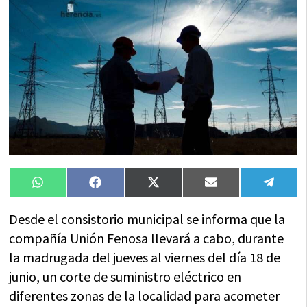
Compartir
Compartir
Compartir
Compartir
Compa
WhatsApp
Facebook
X
Email
Tele
en
en
en
en
en
(Twitter)
Desde el consistorio municipal se informa que la
compañía Unión Fenosa llevará a cabo, durante
la madrugada del jueves al viernes del día 18 de
junio, un corte de suministro eléctrico en
diferentes zonas de la localidad para acometer