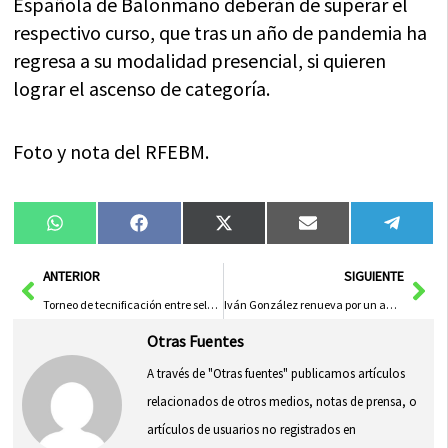
Española de Balonmano deberán de superar el
respectivo curso, que tras un año de pandemia ha
regresa a su modalidad presencial, si quieren
lograr el ascenso de categoría.
Foto y nota del RFEBM.
Compartir
Compartir
Compartir
Compartir
Compa
WhatsApp
Facebook
X
Email
Tele
en
en
en
en
en
(Twitter)
Ant
Sig
ANTERIOR
SIGUIENTE
Torneo de tecnificación entre selecciones de Castilla-La Mancha y Madrid en Herencia
Iván González renueva por un año más por el Herencia C.F.
Otras Fuentes
A través de "Otras fuentes" publicamos artículos
relacionados de otros medios, notas de prensa, o
artículos de usuarios no registrados en