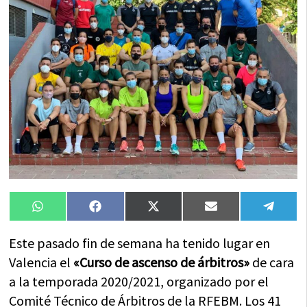
Compartir
Compartir
Compartir
Compartir
Compa
WhatsApp
Facebook
X
Email
Tele
en
en
en
en
en
(Twitter)
Este pasado fin de semana ha tenido lugar en
Valencia el
«Curso de ascenso de árbitros»
de cara
a la temporada 2020/2021, organizado por el
Comité Técnico de Árbitros de la RFEBM. Los 41