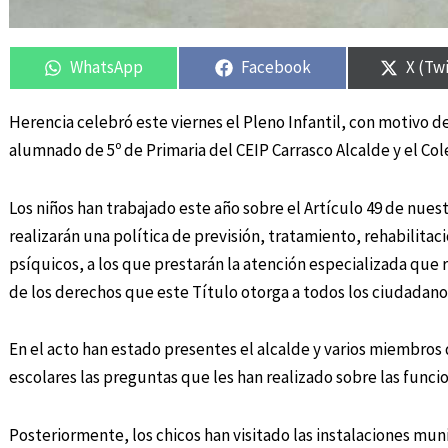
Compartir
Compartir
Compartir
Compartir
Compa
Compa
en
en
en
en
en
en
WhatsApp
Facebook
X (Tw
Herencia celebró este viernes el Pleno Infantil, con motivo de
alumnado de 5º de Primaria del CEIP Carrasco Alcalde y el Co
Los niños han trabajado este año sobre el Artículo 49 de nues
realizarán una política de previsión, tratamiento, rehabilitaci
psíquicos, a los que prestarán la atención especializada que
de los derechos que este Título otorga a todos los ciudadano
En el acto han estado presentes el alcalde y varios miembros
escolares las preguntas que les han realizado sobre las funci
Posteriormente, los chicos han visitado las instalaciones munic