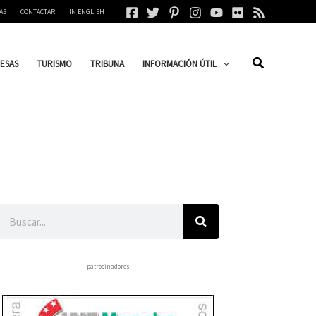
AS
CONTACTAR
IN ENGLISH
ESAS
TURISMO
TRIBUNA
INFORMACIÓN ÚTIL
Buscar
– patrocinadores –