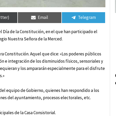
rtir
rtir
Compartir
Compartir
Compartir
Compartir
en
en
en
en
itter)
Email
Telegram
l Día de la Constitución, en el que han participado el
legio Nuestra Señora de la Merced.
tra Constitución. Aquel que dice: «Los poderes públicos
ón e integración de los disminuidos físicos, sensoriales y
 requieran y los ampararán especialmente para el disfrute
s.»
 del equipo de Gobierno, quienes han respondido a los
ones del ayuntamiento, procesos electorales, etc.
ipales de la Casa Consistorial.