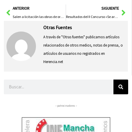
en
en
en
en
en
(Twitter)
Ant
Sig
ANTERIOR
SIGUIENTE
Salen a licitación las obras de ordenación de la calle Colón y Plaza del Convento
Resultados del II Concurso «Se armó el Belén 2021»
Otras Fuentes
A través de "Otras fuentes" publicamos artículos
relacionados de otros medios, notas de prensa, o
artículos de usuarios no registrados en
Herencia.net
Buscar
– patrocinadores –