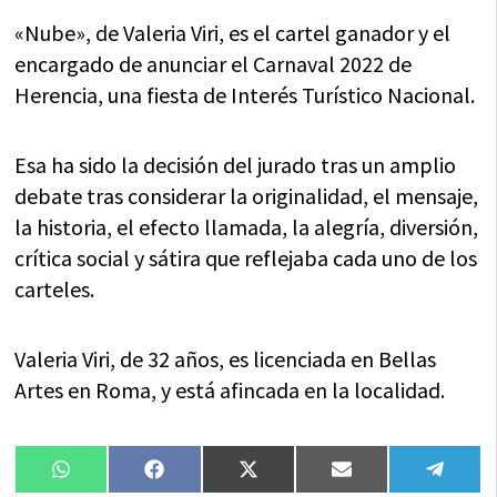
en
en
en
en
en
(Twitter)
«Nube», de Valeria Viri, es el cartel ganador y el
encargado de anunciar el Carnaval 2022 de
Herencia, una fiesta de Interés Turístico Nacional.
Esa ha sido la decisión del jurado tras un amplio
debate tras considerar la originalidad, el mensaje,
la historia, el efecto llamada, la alegría, diversión,
crítica social y sátira que reflejaba cada uno de los
carteles.
Valeria Viri, de 32 años, es licenciada en Bellas
Artes en Roma, y está afincada en la localidad.
Compartir
Compartir
Compartir
Compartir
Compa
WhatsApp
Facebook
X
Email
Tele