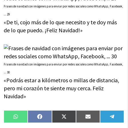
Frases de navidad con imágenes para enviar por redes sociales como WhatsApp, Facebook,
... 29
«De ti, cojo más de lo que necesito y te doy más
de lo que puedo. ¡Feliz Navidad!»
Frases de navidad con imágenes para enviar por redes sociales como WhatsApp, Facebook,
... 30
«Podrás estar a kilómetros o millas de distancia,
pero mi corazón te siente muy cerca. Feliz
Navidad»
Compartir
Compartir
Compartir
Compartir
Compa
WhatsApp
Facebook
X
Email
Tele
en
en
en
en
en
(Twitter)