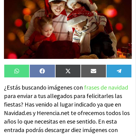
Compartir
Compartir
Compartir
Compartir
Compa
WhatsApp
Facebook
X
Email
Tele
en
en
en
en
en
(Twitter)
¿Estás buscando imágenes con
frases de navidad
para enviar a tus allegados para felicitarles las
fiestas? Has venido al lugar indicado ya que en
Navidad.es y Herencia.net te ofrecemos todos los
años lo que necesitas en ese sentido. En esta
entrada podrás descargar diez imágenes con