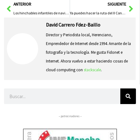
Ant
Sig
ANTERIOR
SIGUIENTE
Los hinchables infantiles de navidad se trasladan al Pabellón Polideportivo de Herencia
Ya puedes hacer la ruta del II Concurso de Decoración Navideña
David Carrero Fdez-Baillo
Director y Periodista local, Herenciano,
Emprendedor de Internet desde 1994. Amante de la
fotografía y la tecnología. Me gusta Fidonet e
Internet. Ahora vuelvo a estar haciendo cosas de
cloud computing con
stackscale
.
Buscar
– patrocinadores –