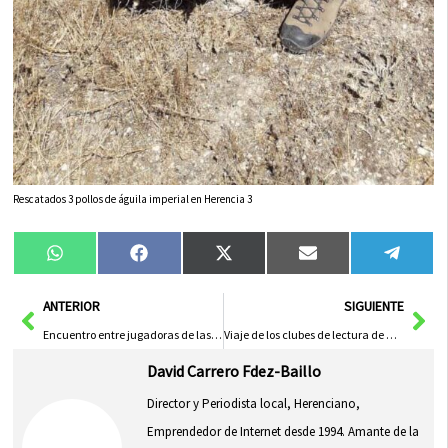
Rescatados 3 pollos de águila imperial en Herencia 3
Compartir
Compartir
Compartir
Compartir
Compa
WhatsApp
Facebook
X
Email
Tele
en
en
en
en
en
(Twitter)
Ant
Sig
ANTERIOR
SIGUIENTE
Encuentro entre jugadoras de las Escuelas Deportivas Municipales y antiguas jugadoras
Viaje de los clubes de lectura de Herencia a Plasencia y Hervás
David Carrero Fdez-Baillo
Director y Periodista local, Herenciano,
Emprendedor de Internet desde 1994. Amante de la