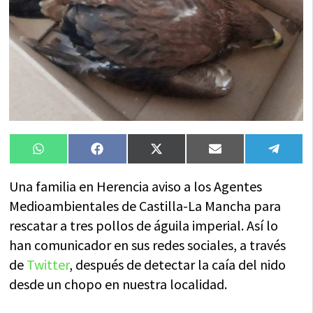
Compartir
Compartir
Compartir
Compartir
Compa
WhatsApp
Facebook
X
Email
Tele
en
en
en
en
en
(Twitter)
Una familia en Herencia aviso a los Agentes
Medioambientales de Castilla-La Mancha para
rescatar a tres pollos de águila imperial. Así lo
han comunicador en sus redes sociales, a través
de
Twitter
, después de detectar la caía del nido
desde un chopo en nuestra localidad.