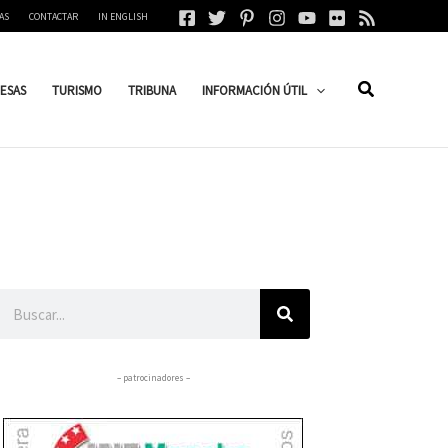
AS
CONTACTAR
IN ENGLISH
ESAS
TURISMO
TRIBUNA
INFORMACIÓN ÚTIL
Buscar
– patrocinadores –