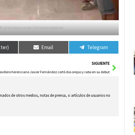
ón de fachadas una vez finalizadas las obras 4
tter)
Email
Telegram
Siguie
SIGUIENTE
novillero herenciano Javier Fernández cortó dos orejas y rabo en su debut
ionados de otros medios, notas de prensa, o artículos de usuarios no