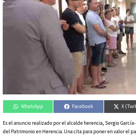
Compartir
Compartir
Compartir
Compartir
Compar
Compar
en
en
en
en
en
en
WhatsApp
Facebook
X (Twi
Es el anuncio realizado por el alcalde herencia, Sergio Garcí
del Patrimonio en Herencia. Una cita para poner en valor el pa