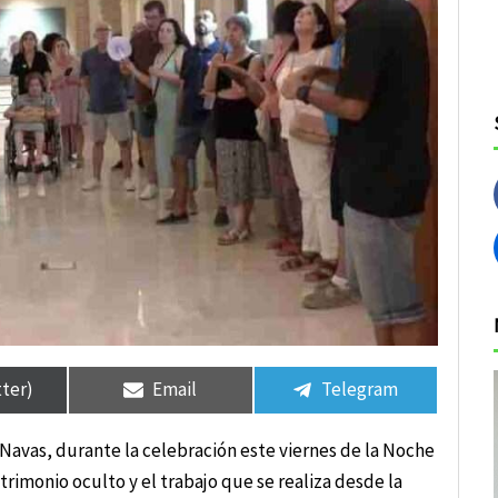
tir
tir
Compartir
Compartir
Compartir
Compartir
en
en
en
en
tter)
Email
Telegram
a-Navas, durante la celebración este viernes de la Noche
trimonio oculto y el trabajo que se realiza desde la