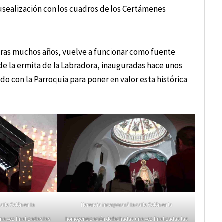
sealización con los cuadros de los Certámenes
e tras muchos años, vuelve a funcionar como fuente
de la ermita de la Labradora, inauguradas hace unos
ido con la Parroquia para poner en valor esta histórica
alle Colón en la
Herencia incorporará la calle Colón en la
a vez finalizadas las
homogeneización de fachadas una vez finalizadas las