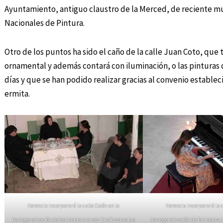
Ayuntamiento, antiguo claustro de la Merced, de reciente mu
Nacionales de Pintura.
Otro de los puntos ha sido el caño de la calle Juan Coto, qu
ornamental y además contará con iluminación, o las pinturas 
días y que se han podido realizar gracias al convenio establec
ermita.
Herencia incorporará la calle Colón en la
Herencia incorporará la c
homogeneización de fachadas una vez finalizadas las
homogeneización de fachadas un