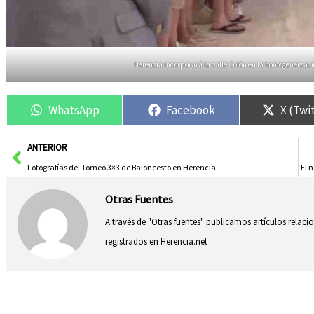
Herencia incorporará la calle Colón en la homogeneizaci
WhatsApp
Facebook
X (Twi
Ant
ANTERIOR
Fotografías del Torneo 3×3 de Baloncesto en Herencia
El 
Otras Fuentes
A través de "Otras fuentes" publicamos artículos relac
registrados en Herencia.net