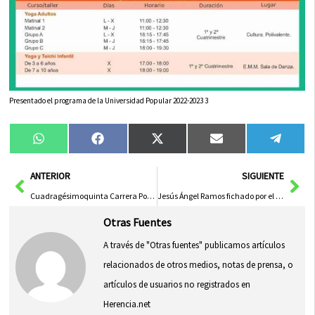
Presentado el programa de la Universidad Popular 2022-2023 3
Compartir
Compartir
Compartir
Compartir
Compa
WhatsApp
Facebook
X
Email
Tele
en
en
en
en
en
(Twitter)
Ant
Sig
ANTERIOR
SIGUIENTE
Cuadragésimoquinta Carrera Popular «Villa de Herencia» ya tiene fecha
Jesús Ángel Ramos fichado por el Herencia C.F.
Otras Fuentes
A través de "Otras fuentes" publicamos artículos
relacionados de otros medios, notas de prensa, o
artículos de usuarios no registrados en
Herencia.net