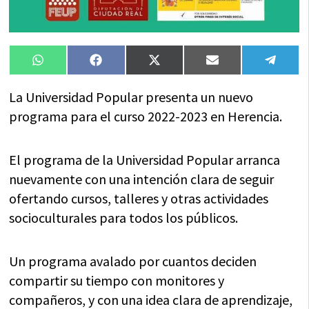
Compartir
Compartir
Compartir
Compartir
Compa
WhatsApp
Facebook
X
Email
Tele
en
en
en
en
en
(Twitter)
La Universidad Popular presenta un nuevo
programa para el curso 2022-2023 en Herencia.
El programa de la Universidad Popular arranca
nuevamente con una intención clara de seguir
ofertando cursos, talleres y otras actividades
socioculturales para todos los públicos.
Un programa avalado por cuantos deciden
compartir su tiempo con monitores y
compañeros, y con una idea clara de aprendizaje,