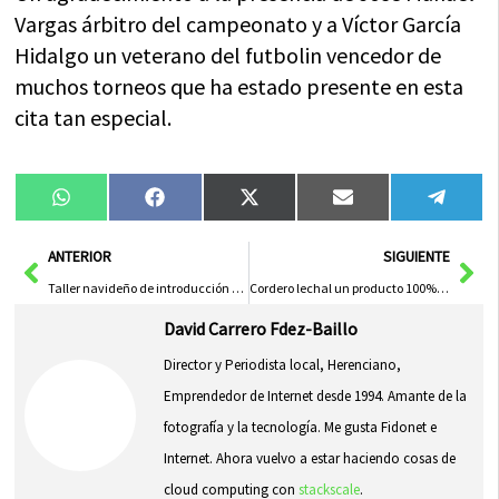
Vargas árbitro del campeonato y a Víctor García
Hidalgo un veterano del futbolin vencedor de
muchos torneos que ha estado presente en esta
cita tan especial.
Compartir
Compartir
Compartir
Compartir
Compa
WhatsApp
Facebook
X
Email
Tele
en
en
en
en
en
(Twitter)
Ant
Sig
ANTERIOR
SIGUIENTE
Taller navideño de introducción al Lettering
Cordero lechal un producto 100% herenciano para Navidad
David Carrero Fdez-Baillo
Director y Periodista local, Herenciano,
Emprendedor de Internet desde 1994. Amante de la
fotografía y la tecnología. Me gusta Fidonet e
Internet. Ahora vuelvo a estar haciendo cosas de
cloud computing con
stackscale
.