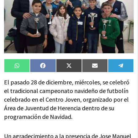
Compartir
Compartir
Compartir
Compartir
Compa
WhatsApp
Facebook
X
Email
Tele
en
en
en
en
en
(Twitter)
El pasado 28 de diciembre, miércoles, se celebró
el tradicional campeonato navideño de futbolín
celebrado en el Centro Joven, organizado por el
Área de Juventud de Herencia dentro de su
programación de Navidad.
Un agradecimiento a la presencia de Jose Manuel