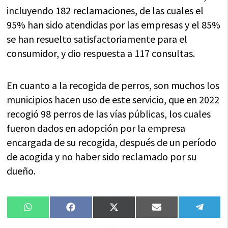
incluyendo 182 reclamaciones, de las cuales el
95% han sido atendidas por las empresas y el 85%
se han resuelto satisfactoriamente para el
consumidor, y dio respuesta a 117 consultas.
En cuanto a la recogida de perros, son muchos los
municipios hacen uso de este servicio, que en 2022
recogió 98 perros de las vías públicas, los cuales
fueron dados en adopción por la empresa
encargada de su recogida, después de un período
de acogida y no haber sido reclamado por su
dueño.
Compartir
Compartir
Compartir
Compartir
Compa
WhatsApp
Facebook
X
Email
Tele
en
en
en
en
en
(Twitter)