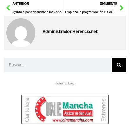
Ant
Sig
ANTERIOR
SIGUIENTE
Ayuda a poner nombre a los Cabezudos del Carnaval de Herencia
Empieza la programación el Carnaval con el Viernes de los Prisillas 2023
Administrador Herencia.net
Buscar
– patrocinadores –