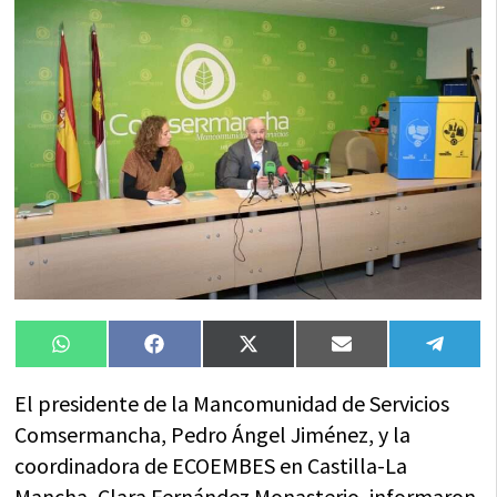
Compartir
Compartir
Compartir
Compartir
Compa
WhatsApp
Facebook
X
Email
Tele
en
en
en
en
en
(Twitter)
El presidente de la Mancomunidad de Servicios
Comsermancha, Pedro Ángel Jiménez, y la
coordinadora de ECOEMBES en Castilla-La
Mancha, Clara Fernández Monasterio, informaron