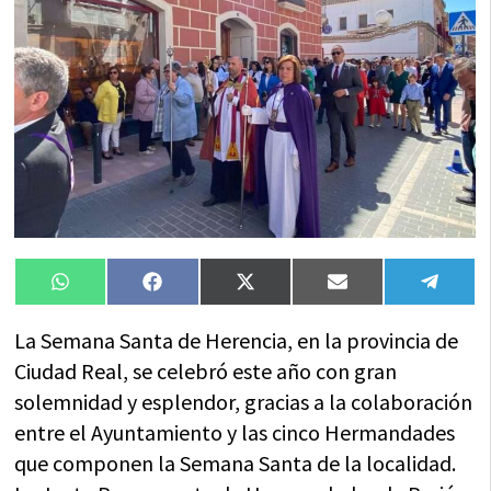
Compartir
Compartir
Compartir
Compartir
Compa
WhatsApp
Facebook
X
Email
Tele
en
en
en
en
en
(Twitter)
La Semana Santa de Herencia, en la provincia de
Ciudad Real, se celebró este año con gran
solemnidad y esplendor, gracias a la colaboración
entre el Ayuntamiento y las cinco Hermandades
que componen la Semana Santa de la localidad.