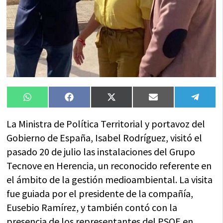
Compartir
Compartir
Compartir
Compartir
Compa
WhatsApp
Facebook
X
Email
Tele
en
en
en
en
en
(Twitter)
La Ministra de Política Territorial y portavoz del
Gobierno de España, Isabel Rodríguez, visitó el
pasado 20 de julio las instalaciones del Grupo
Tecnove en Herencia, un reconocido referente en
el ámbito de la gestión medioambiental. La visita
fue guiada por el presidente de la compañía,
Eusebio Ramírez, y también contó con la
presencia de los representantes del PSOE en