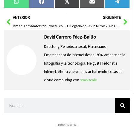
Compartir
Compartir
Compartir
Compartir
Compa
WhatsApp
Facebook
X
Email
Tele
en
en
en
en
en
(Twitter)
Ant
Sig
ANTERIOR
SIGUIENTE
Ismael Fernández renueva su contrato con el SMD BM Quijote Herencia
El Legado de Kevin Mitnick: Un Hacker que Transformó la Seguridad Informática
David Carrero Fdez-Baillo
Director y Periodista local, Herenciano,
Emprendedor de Internet desde 1994. Amante de la
fotografía y la tecnología. Me gusta Fidonet e
Internet. Ahora vuelvo a estar haciendo cosas de
cloud computing con
stackscale
.
Buscar
– patrocinadores –