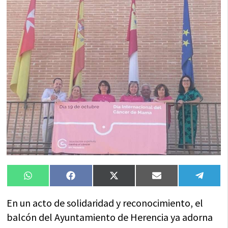
Compartir
Compartir
Compartir
Compartir
Compa
WhatsApp
Facebook
X
Email
Tele
en
en
en
en
en
(Twitter)
En un acto de solidaridad y reconocimiento, el
balcón del Ayuntamiento de Herencia ya adorna