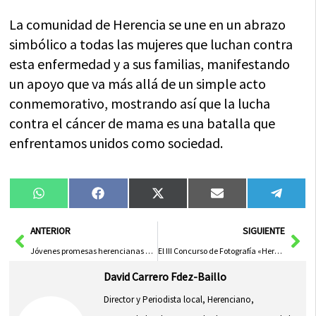
La comunidad de Herencia se une en un abrazo
simbólico a todas las mujeres que luchan contra
esta enfermedad y a sus familias, manifestando
un apoyo que va más allá de un simple acto
conmemorativo, mostrando así que la lucha
contra el cáncer de mama es una batalla que
enfrentamos unidos como sociedad.
Compartir
Compartir
Compartir
Compartir
Compa
WhatsApp
Facebook
X
Email
Tele
en
en
en
en
en
(Twitter)
Ant
Sig
ANTERIOR
SIGUIENTE
Jóvenes promesas herencianas convocadas para el equipo juvenil femenino de balonmano de Castilla-La Mancha
El III Concurso de Fotografía «Herencia construyendo Igualdad» abre sus puertas a la participación
David Carrero Fdez-Baillo
Director y Periodista local, Herenciano,