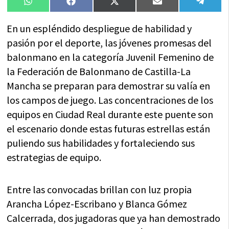
Compartir
Compartir
Compartir
Compartir
Compa
WhatsApp
Facebook
X
Email
Tele
en
en
en
en
en
(Twitter)
En un espléndido despliegue de habilidad y
pasión por el deporte, las jóvenes promesas del
balonmano en la categoría Juvenil Femenino de
la Federación de Balonmano de Castilla-La
Mancha se preparan para demostrar su valía en
los campos de juego. Las concentraciones de los
equipos en Ciudad Real durante este puente son
el escenario donde estas futuras estrellas están
puliendo sus habilidades y fortaleciendo sus
estrategias de equipo.
Entre las convocadas brillan con luz propia
Arancha López-Escribano y Blanca Gómez
Calcerrada, dos jugadoras que ya han demostrado