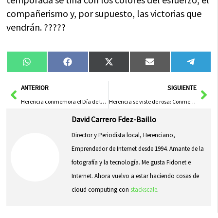
compañerismo y, por supuesto, las victorias que
vendrán. ?????
Compartir
Compartir
Compartir
Compartir
Compa
WhatsApp
Facebook
X
Email
Tele
en
en
en
en
en
(Twitter)
Ant
Sig
ANTERIOR
SIGUIENTE
Herencia conmemora el Día de la Hispanidad y honra a la Guardia Civil
Herencia se viste de rosa: Conmemoración y solidaridad en el Día Internacional del Cáncer de Mama»
David Carrero Fdez-Baillo
Director y Periodista local, Herenciano,
Emprendedor de Internet desde 1994. Amante de la
fotografía y la tecnología. Me gusta Fidonet e
Internet. Ahora vuelvo a estar haciendo cosas de
cloud computing con
stackscale
.