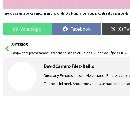
Herencia se viste de rosa en conmemoración del Día Mundial de la Lucha contra el Cáncer de Ma
WhatsApp
Facebook
X (Tw
Ant
ANTERIOR
Las jóvenes promesas de Herencia brillan en el I Torneo Ciudad de Béjar de Balonmano
David Carrero Fdez-Baillo
Director y Periodista local, Herenciano, Emprendedor d
Fidonet e Internet. Ahora vuelvo a estar haciendo co