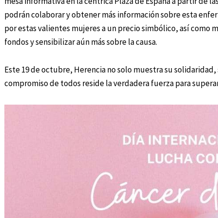
mesa informativa en la céntrica Plaza de España a partir de la
podrán colaborar y obtener más información sobre esta enf
por estas valientes mujeres a un precio simbólico, así como m
fondos y sensibilizar aún más sobre la causa.
Este 19 de octubre, Herencia no solo muestra su solidaridad,
compromiso de todos reside la verdadera fuerza para superar