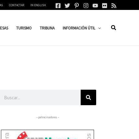
AS
CONTACTAR
IN ENGLISH
ESAS
TURISMO
TRIBUNA
INFORMACIÓN ÚTIL
Buscar
– patrocinadores –