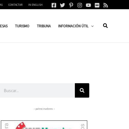
AS
CONTACTAR
IN ENGLISH
ESAS
TURISMO
TRIBUNA
INFORMACIÓN ÚTIL
Buscar
– patrocinadores –