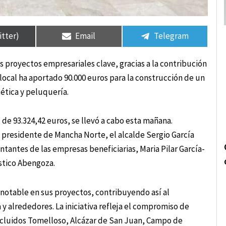
rtir
rtir
Compartir
Compartir
Compartir
Compartir
en
en
en
en
itter)
Email
Telegram
s proyectos empresariales clave, gracias a la contribución
local ha aportado 90.000 euros para la construcción de un
ética y peluquería.
 de 93.324,42 euros, se llevó a cabo esta mañana.
 presidente de Mancha Norte, el alcalde Sergio García
entantes de las empresas beneficiarias, Maria Pilar García-
stico Abengoza.
notable en sus proyectos, contribuyendo así al
y alrededores. La iniciativa refleja el compromiso de
incluidos Tomelloso, Alcázar de San Juan, Campo de