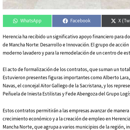
Compartir
Compartir
Compartir
Compartir
Compa
Compa
en
en
en
en
en
en
WhatsApp
Facebook
X (Tw
Herencia ha recibido un significativo apoyo financiero para do
de Mancha Norte: Desarrollo e Innovación. El grupo de acción 
moderno lavadero y para la remodelación de un centro de est
El acto de formalización de los contratos, que suman un total
Estuvieron presentes figuras importantes como Alberto Lara,
Navas, el concejal Aitor Gallego de la Sacristana, y los repres
Peñuela de Iniesta Estilistas y Fede Abengoza del Grupo Logí
Estos contratos permitirán a las empresas avanzar de manera 
crecimiento económico y a la creación de empleo en Herencia 
Mancha Norte, que agrupa a varios municipios de la región, 