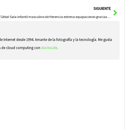
Sigui
SIGUIENTE
El Fútbol-Sala infantil masculino de Herencia estrena equipaciones gracias al apoyo local
e Internet desde 1994. Amante de la fotografía y la tecnología. Me gusta
sas de cloud computing con
stackscale
.