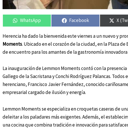
Compartir
Compartir
Compartir
Compartir
Compa
Compa
en
en
en
en
en
en
WhatsApp
Facebook
X (Tw
Herencia ha dado la bienvenida este viernes a un nuevo y pr
Moments
. Ubicado en el corazón de la ciudad, en la Plaza d
de encuentro para los amantes de la gastronomía innovadora
La inauguración de Lemmon Moments contó con la presencia del
Gallego de la Sacristana y Conchi Rodríguez Palancas. Todos
herenciano, Francisco Javier Fernández, conocido cariñosame
empresarial cargado de ilusión y energía.
Lemmon Moments se especializa en croquetas caseras de una
deleitar a los paladares más exigentes. Además, el estableci
una cocina que combina tradición e innovación para satisface