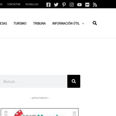
AS
CONTACTAR
IN ENGLISH
ESAS
TURISMO
TRIBUNA
INFORMACIÓN ÚTIL
Buscar
– patrocinadores –