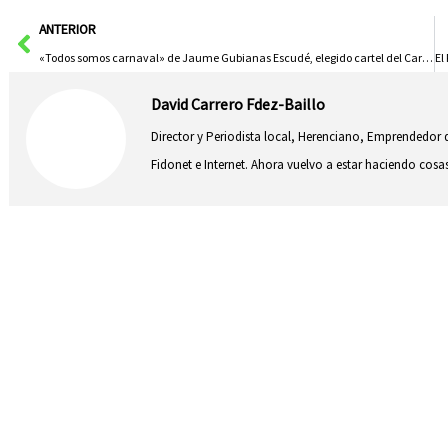
Ant
ANTERIOR
«Todos somos carnaval» de Jaume Gubianas Escudé, elegido cartel del Carnaval de Herencia 2024
David Carrero Fdez-Baillo
Director y Periodista local, Herenciano, Emprendedor d
Fidonet e Internet. Ahora vuelvo a estar haciendo co