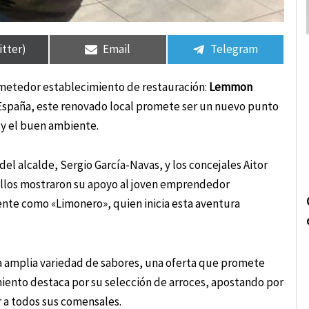
rtir
rtir
Compartir
Compartir
Compartir
Compartir
en
en
en
en
itter)
Email
Telegram
ometedor establecimiento de restauración:
Lemmon
e España, este renovado local promete ser un nuevo punto
 y el buen ambiente.
 alcalde, Sergio García-Navas, y los concejales Aitor
 ellos mostraron su apoyo al joven emprendedor
nte como «Limonero», quien inicia esta aventura
 amplia variedad de sabores, una oferta que promete
miento destaca por su selección de arroces, apostando por
r a todos sus comensales.