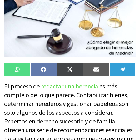
Compartir
Compartir
Compartir
Compartir
Compa
WhatsApp
Facebook
X
Email
Tele
en
en
en
en
en
(Twitter)
El proceso de
redactar una herencia
es más
complejo de lo que parece. Contabilizar bienes,
determinar herederos y gestionar papeleos son
solo algunos de los aspectos a considerar.
Expertos en derecho sucesorio y de familia
ofrecen una serie de recomendaciones esenciales
para evitar caer en errores comunes y asegurar un