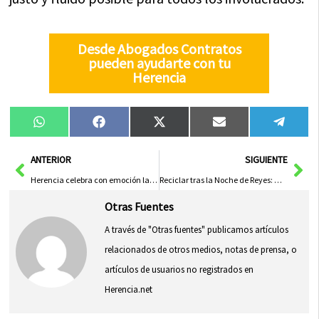
Desde Abogados Contratos
pueden ayudarte con tu
Herencia
Compartir
Compartir
Compartir
Compartir
Compa
WhatsApp
Facebook
X
Email
Tele
en
en
en
en
en
(Twitter)
Ant
Sig
ANTERIOR
SIGUIENTE
Herencia celebra con emoción la llegada de los Reyes Magos
Reciclar tras la Noche de Reyes: Un compromiso con el planeta
Otras Fuentes
A través de "Otras fuentes" publicamos artículos
relacionados de otros medios, notas de prensa, o
artículos de usuarios no registrados en
Herencia.net