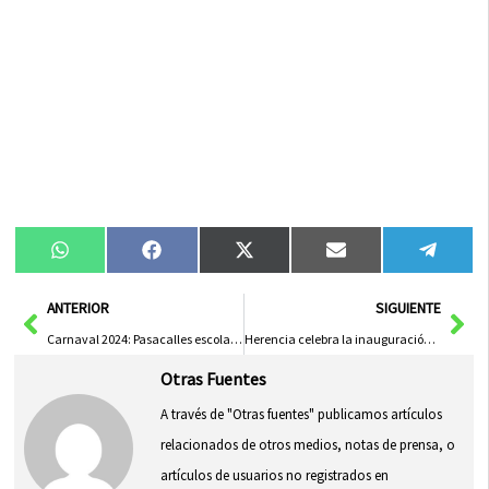
Compartir
Compartir
Compartir
Compartir
Compa
WhatsApp
Facebook
X
Email
Tele
en
en
en
en
en
(Twitter)
Ant
Sig
ANTERIOR
SIGUIENTE
Carnaval 2024: Pasacalles escolar del jueves
Herencia celebra la inauguración del Carnaval 2024 con una explosión de tradición y color
Otras Fuentes
A través de "Otras fuentes" publicamos artículos
relacionados de otros medios, notas de prensa, o
artículos de usuarios no registrados en