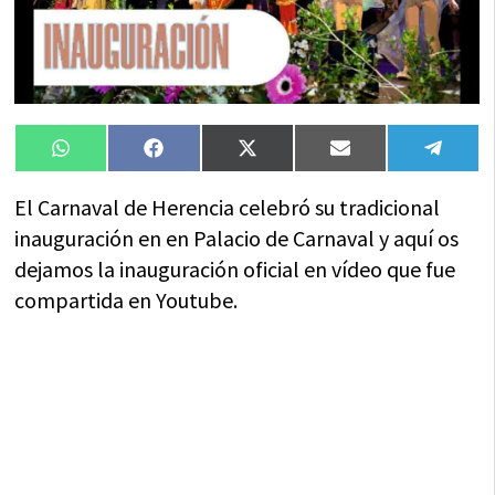
Compartir
Compartir
Compartir
Compartir
Compa
WhatsApp
Facebook
X
Email
Tele
en
en
en
en
en
(Twitter)
El Carnaval de Herencia celebró su tradicional
inauguración en en Palacio de Carnaval y aquí os
dejamos la inauguración oficial en vídeo que fue
compartida en Youtube.