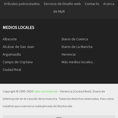
Artículos patrocinados
Servicio de Diseño web
Contacto
Acerca
de MyR
MEDIOS LOCALES
Albacete
Diario de Cuenca
Alcázar de San Juan
Diario de La Mancha
Argamasilla
Herencia
Campo de Criptana
Más medios locales...
Ciudad Real
Copyright © 1995-2024
Color vivo Internet
– Herencia (Ciudad Real). Diario de
información en el corazón de la mancha. Todos los derechos reservados. Haz como
nosotros que usamos la nube privada de Stackscale.