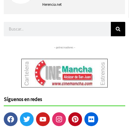
Herencia.net
Buscar
– patrocinadores –
Síguenos en redes
F
T
Y
I
P
F
a
w
o
n
i
l