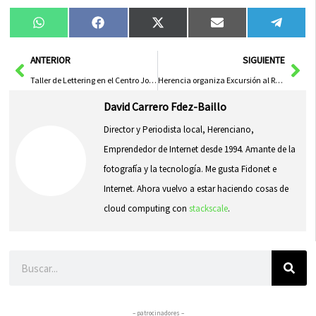
Compartir
Compartir
Compartir
Compartir
Compa
WhatsApp
Facebook
X
Email
Tele
en
en
en
en
en
(Twitter)
Ant
Sig
ANTERIOR
SIGUIENTE
Taller de Lettering en el Centro Joven de Herencia
Herencia organiza Excursión al Real de San Vicente para amantes del senderismo
David Carrero Fdez-Baillo
Director y Periodista local, Herenciano,
Emprendedor de Internet desde 1994. Amante de la
fotografía y la tecnología. Me gusta Fidonet e
Internet. Ahora vuelvo a estar haciendo cosas de
cloud computing con
stackscale
.
Buscar
– patrocinadores –