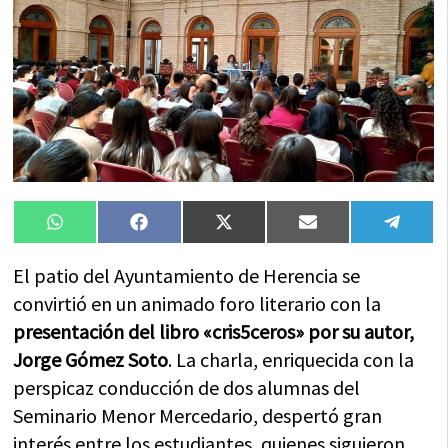
Compartir
Compartir
Compartir
Compartir
Compa
WhatsApp
Facebook
X
Email
Tele
en
en
en
en
en
(Twitter)
El patio del Ayuntamiento de Herencia se
convirtió en un animado foro literario con la
presentación del libro «cris5ceros» por su autor,
Jorge Gómez Soto
. La charla, enriquecida con la
perspicaz conducción de dos alumnas del
Seminario Menor Mercedario, despertó gran
interés entre los estudiantes, quienes siguieron