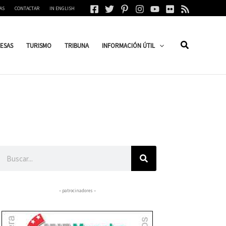
AS
CONTACTAR
IN ENGLISH
ESAS
TURISMO
TRIBUNA
INFORMACIÓN ÚTIL
Buscar
– patrocinadores –