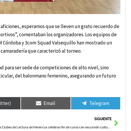
 aficiones, esperamos que se lleven un grato recuerdo de
portivos”, comentaban los organizadores. Los equipos de
BM Córdoba y 3com Squad Valsequillo han mostrado un
 camaradería que caracterizó al torneo.
 para ser sede de competiciones de alto nivel, sino
ticular, del balonmano femenino, asegurando un futuro
itter)
Email
Telegram
Sigui
SIGUIENTE
Los Clubes de Lectura de Herencia celebran fin de curso con excursión cultural a Medina del Campo y Urueña