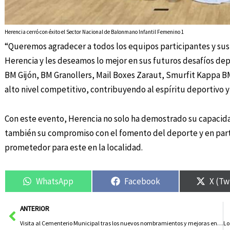
Herencia cerró con éxito el Sector Nacional de Balonmano Infantil Femenino 1
“Queremos agradecer a todos los equipos participantes y sus
Herencia y les deseamos lo mejor en sus futuros desafíos de
BM Gijón, BM Granollers, Mail Boxes Zaraut, Smurfit Kappa 
alto nivel competitivo, contribuyendo al espíritu deportivo y
Con este evento, Herencia no solo ha demostrado su capacidad
también su compromiso con el fomento del deporte y en par
prometedor para este en la localidad.
WhatsApp
Facebook
X (Tw
Ant
ANTERIOR
Visita al Cementerio Municipal tras los nuevos nombramientos y mejoras en el servicio