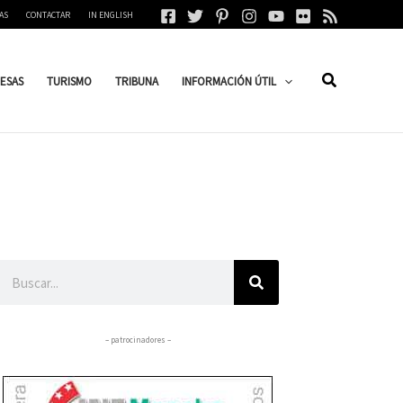
AS
CONTACTAR
IN ENGLISH
ESAS
TURISMO
TRIBUNA
INFORMACIÓN ÚTIL
Buscar
– patrocinadores –