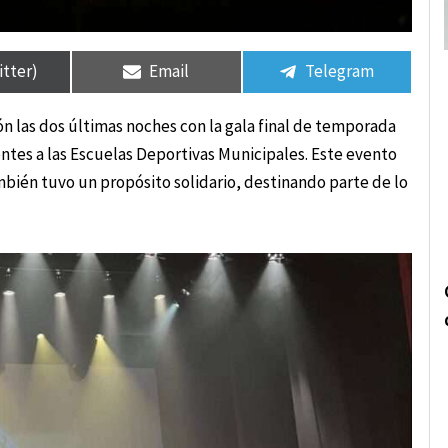
rtir
rtir
Compartir
Compartir
Compartir
Compartir
en
en
en
en
itter)
Email
Telegram
n las dos últimas noches con la gala final de temporada
entes a las Escuelas Deportivas Municipales. Este evento
ambién tuvo un propósito solidario, destinando parte de lo