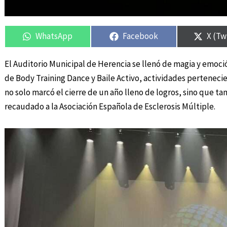
Compartir
Compartir
Compartir
Compartir
Compa
Compa
en
en
en
en
en
en
WhatsApp
Facebook
X (Tw
El Auditorio Municipal de Herencia se llenó de magia y emoció
de Body Training Dance y Baile Activo, actividades perteneci
no solo marcó el cierre de un año lleno de logros, sino que t
recaudado a la Asociación Española de Esclerosis Múltiple.