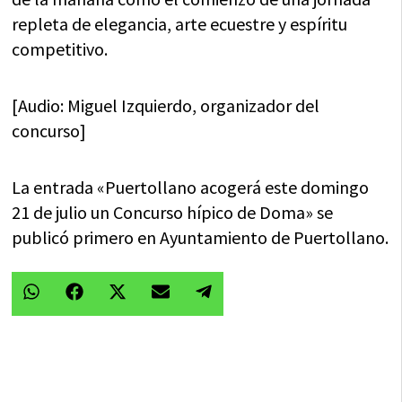
repleta de elegancia, arte ecuestre y espíritu
competitivo.
[Audio: Miguel Izquierdo, organizador del
concurso]
La entrada «Puertollano acogerá este domingo
21 de julio un Concurso hípico de Doma» se
publicó primero en Ayuntamiento de Puertollano.
Compartir
Compartir
Compartir
Compartir
Compartir
WhatsApp
Facebook
X
Email
Telegram
en
en
en
en
en
(Twitter)
A
S