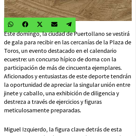
Compartir
Compartir
Compartir
Compartir
Compartir
WhatsApp
Facebook
X
Email
Telegram
en
en
en
en
en
(Twitter)
Este domingo, la ciudad de Puertollano se vestirá
de gala para recibir en las cercanías de la Plaza de
Toros, un evento destacado en el calendario
ecuestre: un concurso hípico de doma con la
participación de más de cincuenta ejemplares.
Aficionados y entusiastas de este deporte tendrán
la oportunidad de apreciar la singular unión entre
jinete y caballo, una exhibición de diligencia y
destreza a través de ejercicios y figuras
meticulosamente preparadas.
Miguel Izquierdo, la figura clave detrás de esta