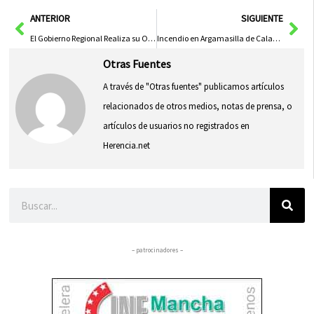
en
en
en
en
en
(Twitter)
Ant
Sig
ANTERIOR
SIGUIENTE
El Gobierno Regional Realiza su Octava Intervención en Seguridad Vial en Albacete
Incendio en Argamasilla de Calatrava escala a nivel 1 por riesgo de afectación a infraestructuras
Otras Fuentes
A través de "Otras fuentes" publicamos artículos
relacionados de otros medios, notas de prensa, o
artículos de usuarios no registrados en
Herencia.net
Buscar
– patrocinadores –