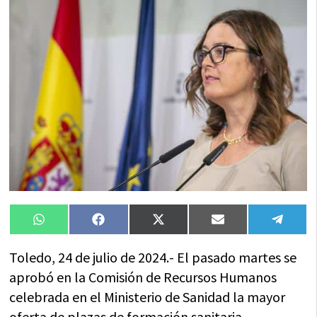
Compartir
Compartir
Compartir
Compartir
Compa
WhatsApp
Facebook
X
Email
Tele
en
en
en
en
en
(Twitter)
Toledo, 24 de julio de 2024.- El pasado martes se
aprobó en la Comisión de Recursos Humanos
celebrada en el Ministerio de Sanidad la mayor
oferta de plazas de formación sanitaria