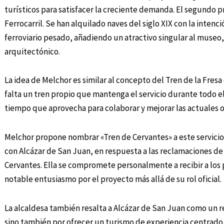
turísticos para satisfacer la creciente demanda. El segundo 
Ferrocarril. Se han alquilado naves del siglo XIX con la intenc
ferroviario pesado, añadiendo un atractivo singular al museo,
arquitectónico.
La idea de Melchor es similar al concepto del Tren de la Fr
falta un tren propio que mantenga el servicio durante todo el
tiempo que aprovecha para colaborar y mejorar las actuales of
Melchor propone nombrar «Tren de Cervantes» a este servicio 
con Alcázar de San Juan, en respuesta a las reclamaciones de
Cervantes. Ella se compromete personalmente a recibir a los 
notable entusiasmo por el proyecto más allá de su rol oficial.
La alcaldesa también resalta a Alcázar de San Juan como un re
sino también por ofrecer un turismo de experiencia centrado en