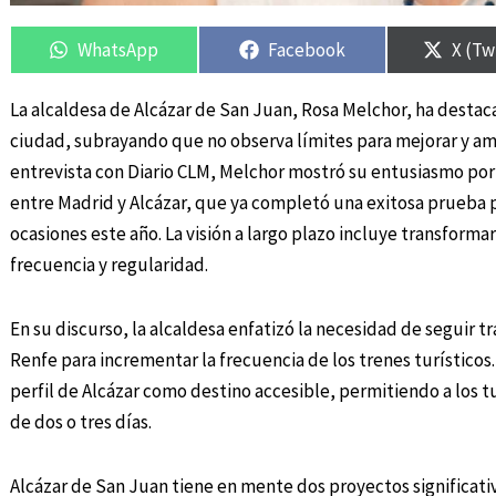
Compartir
Compartir
Compartir
Compartir
Compa
Compa
en
en
en
en
en
en
WhatsApp
Facebook
X (Tw
La alcaldesa de Alcázar de San Juan, Rosa Melchor, ha destaca
ciudad, subrayando que no observa límites para mejorar y ampl
entrevista con Diario CLM, Melchor mostró su entusiasmo por
entre Madrid y Alcázar, que ya completó una exitosa prueba p
ocasiones este año. La visión a largo plazo incluye transform
frecuencia y regularidad.
En su discurso, la alcaldesa enfatizó la necesidad de segui
Renfe para incrementar la frecuencia de los trenes turísticos.
perfil de Alcázar como destino accesible, permitiendo a los t
de dos o tres días.
Alcázar de San Juan tiene en mente dos proyectos significativo