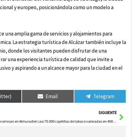
acional y europeo, posicionándola como un modelo a
ce una amplia gama de servicios y alojamientos para
ica. La estrategia turística de Alcázar también incluye la
io, donde los visitantes pueden disfrutar de una
rar una experiencia turística de calidad que invite a
usivo y aspirando a un alcance mayor para la ciudad en el
itter)
Email
Telegram
Sigui
SIGUIENTE
Decomisan en Almuradiel casi 70.000 cajetillas de tabaco valoradas en 400.000 euros por falta de precinto fiscal