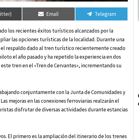
rtir
rtir
Compartir
Compartir
Compartir
Compartir
en
en
en
en
itter)
Email
Telegram
do los recientes éxitos turísticos alcanzados por la
iar las opciones turísticas de la localidad. Durante una
 el respaldo dado al tren turístico recientemente creado
iloto el año pasado y ha repetido la experiencia en dos
ar este tren en el «Tren de Cervantes», incrementando su
r trabajando conjuntamente con la Junta de Comunidades y
 Las mejoras en las conexiones ferroviarias realzarán el
uristas disfrutar de diversas actividades durante estancias
s. El primero es la ampliación del itinerario de los trenes