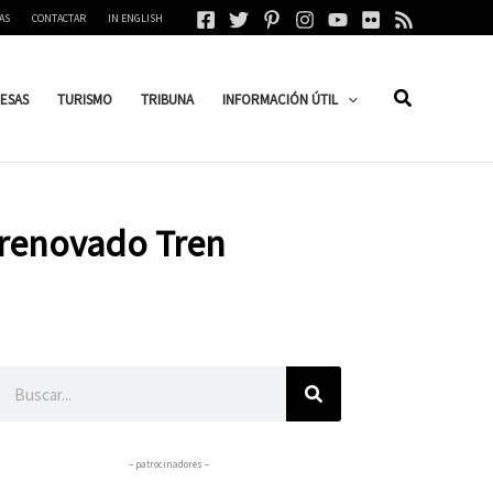
AS
CONTACTAR
IN ENGLISH
ESAS
TURISMO
TRIBUNA
INFORMACIÓN ÚTIL
l renovado Tren
Buscar
– patrocinadores –