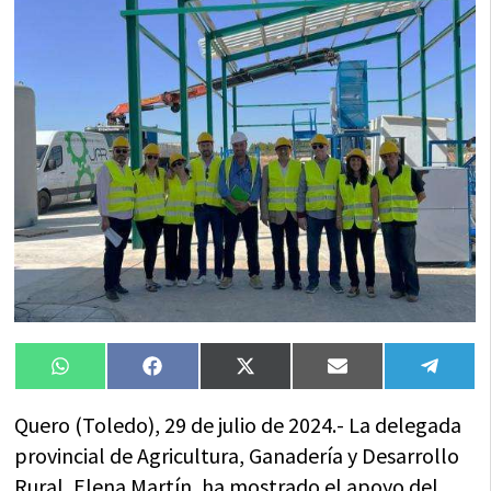
Compartir
Compartir
Compartir
Compartir
Compa
WhatsApp
Facebook
X
Email
Tele
en
en
en
en
en
(Twitter)
Quero (Toledo), 29 de julio de 2024.- La delegada
provincial de Agricultura, Ganadería y Desarrollo
Rural, Elena Martín, ha mostrado el apoyo del