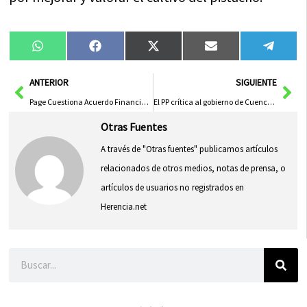
Compartir
Compartir
Compartir
Compartir
Compa
WhatsApp
Facebook
X
Email
Tele
en
en
en
en
en
(Twitter)
Ant
Sig
ANTERIOR
SIGUIENTE
Page Cuestiona Acuerdo Financiero y Critica a Partidarios de la Independencia Dividida
El PP crítica al gobierno de Cuenca por estancamiento: «se mueve en bucles sin avanzar»
Otras Fuentes
A través de "Otras fuentes" publicamos artículos
relacionados de otros medios, notas de prensa, o
artículos de usuarios no registrados en
Herencia.net
Buscar