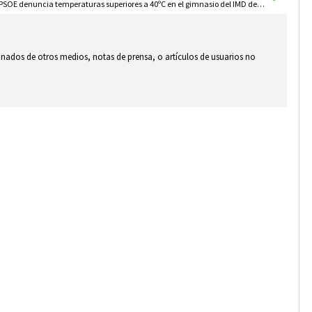
El PSOE denuncia temperaturas superiores a 40ºC en el gimnasio del IMD del estadio de atletismo de Albacete
ionados de otros medios, notas de prensa, o artículos de usuarios no