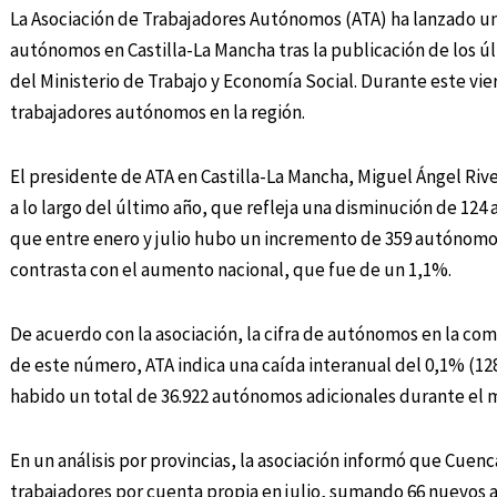
La Asociación de Trabajadores Autónomos (ATA) ha lanzado una
autónomos en Castilla-La Mancha tras la publicación de los úl
del Ministerio de Trabajo y Economía Social. Durante este vi
trabajadores autónomos en la región.
El presidente de ATA en Castilla-La Mancha, Miguel Ángel Riv
a lo largo del último año, que refleja una disminución de 124 
que entre enero y julio hubo un incremento de 359 autónomos,
contrasta con el aumento nacional, que fue de un 1,1%.
De acuerdo con la asociación, la cifra de autónomos en la com
de este número, ATA indica una caída interanual del 0,1% (12
habido un total de 36.922 autónomos adicionales durante el 
En un análisis por provincias, la asociación informó que Cue
trabajadores por cuenta propia en julio, sumando 66 nuevos 