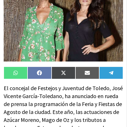
Compartir
Compartir
Compartir
Compartir
Compa
WhatsApp
Facebook
X
Email
Tele
en
en
en
en
en
(Twitter)
El concejal de Festejos y Juventud de Toledo, José
Vicente García-Toledano, ha anunciado en rueda
de prensa la programación de la Feria y Fiestas de
Agosto de la ciudad. Este año, las actuaciones de
Azúcar Moreno, Mago de Oz y los tributos a