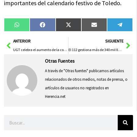
importantes del calendario festivo de Toledo.
Compartir
Compartir
Compartir
Compartir
Compa
WhatsApp
Facebook
X
Email
Tele
en
en
en
en
en
(Twitter)
Ant
Sig
ANTERIOR
SIGUIENTE
UGT celebra el aumento de la cobertura de convenios colectivos en C-LM al 91,3%
El 112 gestiona más de 340 mil llamadas de emergencia en el primer semestre de 2024
Otras Fuentes
A través de "Otras fuentes" publicamos artículos
relacionados de otros medios, notas de prensa, o
artículos de usuarios no registrados en
Herencia.net
Buscar