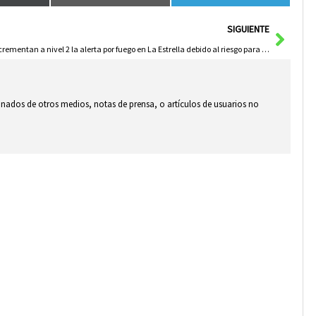
Sigui
SIGUIENTE
Incrementan a nivel 2 la alerta por fuego en La Estrella debido al riesgo para bienes e infraestructuras
ionados de otros medios, notas de prensa, o artículos de usuarios no