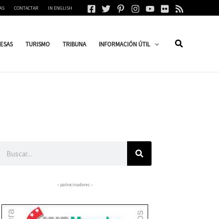
AS
CONTACTAR
IN ENGLISH
ESAS
TURISMO
TRIBUNA
INFORMACIÓN ÚTIL
Buscar
– patrocinadores –