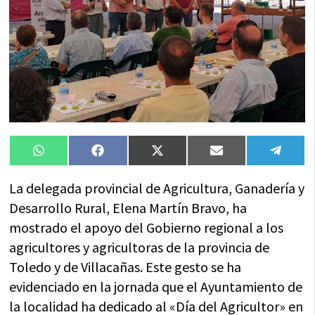
Compartir
Compartir
Compartir
Compartir
Compa
WhatsApp
Facebook
X
Email
Tele
en
en
en
en
en
(Twitter)
La delegada provincial de Agricultura, Ganadería y
Desarrollo Rural, Elena Martín Bravo, ha
mostrado el apoyo del Gobierno regional a los
agricultores y agricultoras de la provincia de
Toledo y de Villacañas. Este gesto se ha
evidenciado en la jornada que el Ayuntamiento de
la localidad ha dedicado al «Día del Agricultor» en