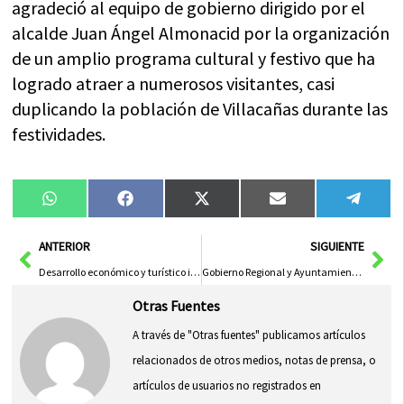
agradeció al equipo de gobierno dirigido por el
alcalde Juan Ángel Almonacid por la organización
de un amplio programa cultural y festivo que ha
logrado atraer a numerosos visitantes, casi
duplicando la población de Villacañas durante las
festividades.
Compartir
Compartir
Compartir
Compartir
Compa
WhatsApp
Facebook
X
Email
Tele
en
en
en
en
en
(Twitter)
Ant
Sig
ANTERIOR
SIGUIENTE
Desarrollo económico y turístico impulsado por producciones cinematográficas
Gobierno Regional y Ayuntamiento Unen Fuerzas para Impulsar el Desarrollo Local
Otras Fuentes
A través de "Otras fuentes" publicamos artículos
relacionados de otros medios, notas de prensa, o
artículos de usuarios no registrados en