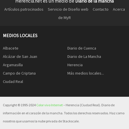
Herencia.net es un medio de
Diario de la mancha
Artículos patrocinados
Servicio de Diseño web
Contacto
Acerca
de MyR
MEDIOS LOCALES
Albacete
Diario de Cuenca
Alcázar de San Juan
Diario de La Mancha
Argamasilla
Herencia
Campo de Criptana
Más medios locales...
Ciudad Real
Copyright © 1995-2024
Color vivo Internet
– Herencia (Ciudad Real). Diario de
información en el corazón de la mancha. Todos los derechos reservados. Haz como
nosotros que usamos la nube privada de Stackscale.