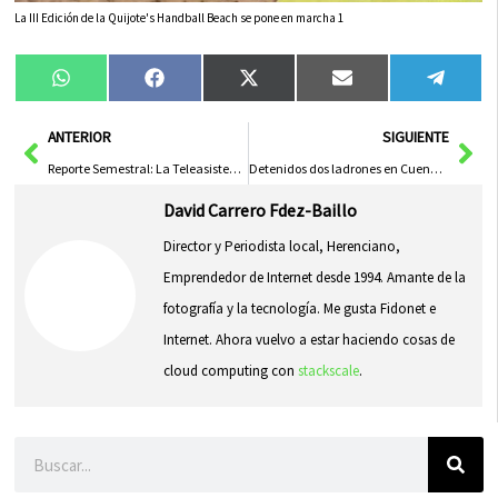
La III Edición de la Quijote's Handball Beach se pone en marcha 1
Compartir
Compartir
Compartir
Compartir
Compa
WhatsApp
Facebook
X
Email
Tele
en
en
en
en
en
(Twitter)
Ant
Sig
ANTERIOR
SIGUIENTE
Reporte Semestral: La Teleasistencia Domiciliaria Efectúa 11.495 Llamadas al 1-1-2
Detenidos dos ladrones en Cuenca sorprendidos robando en un domicilio
David Carrero Fdez-Baillo
Director y Periodista local, Herenciano,
Emprendedor de Internet desde 1994. Amante de la
fotografía y la tecnología. Me gusta Fidonet e
Internet. Ahora vuelvo a estar haciendo cosas de
cloud computing con
stackscale
.
Buscar