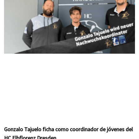
m
t
Gonzalo Tajuelo ficha como coordinador de jóvenes del
HC Elbflorenz Dresden