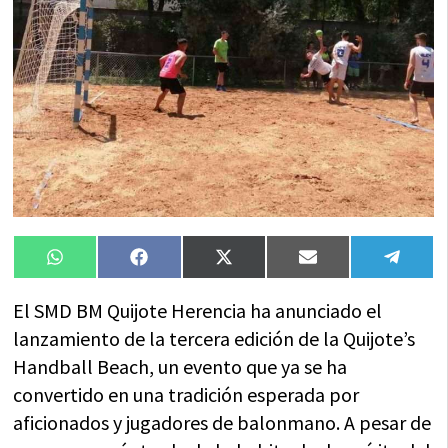
Compartir
Compartir
Compartir
Compartir
Compa
WhatsApp
Facebook
X
Email
Tele
en
en
en
en
en
(Twitter)
El SMD BM Quijote Herencia ha anunciado el
lanzamiento de la tercera edición de la Quijote’s
Handball Beach, un evento que ya se ha
convertido en una tradición esperada por
aficionados y jugadores de balonmano. A pesar de