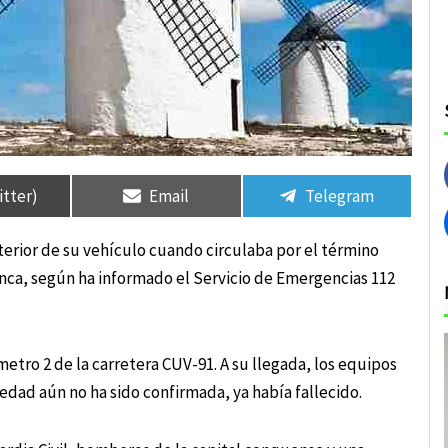
rtir
rtir
Compartir
Compartir
Compartir
Compartir
en
en
en
en
itter)
Email
Telegram
terior de su vehículo cuando circulaba por el término
nca, según ha informado el Servicio de Emergencias 112
ómetro 2 de la carretera CUV-91. A su llegada, los equipos
dad aún no ha sido confirmada, ya había fallecido.