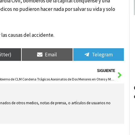
uardia Civil, bomberos de la capital conquense y una
dicos no pudieron hacer nada por salvar su vida y solo
 las causas del accidente.
itter)
Email
Telegram
Sigui
SIGUIENTE
Gobierno de CLM Condena Trágicos Asesinatos de Dos Menores en Otero y Mocejón
ionados de otros medios, notas de prensa, o artículos de usuarios no