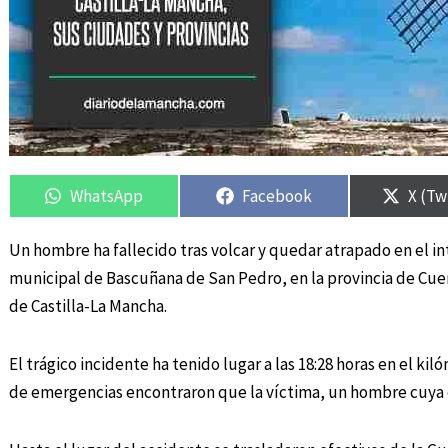
Compartir
Compartir
Compartir
Compartir
Compa
Compa
en
en
en
en
en
en
WhatsApp
Facebook
X (Tw
Un hombre ha fallecido tras volcar y quedar atrapado en el in
municipal de Bascuñana de San Pedro, en la provincia de Cue
de Castilla-La Mancha.
El trágico incidente ha tenido lugar a las 18:28 horas en el kil
de emergencias encontraron que la víctima, un hombre cuya e