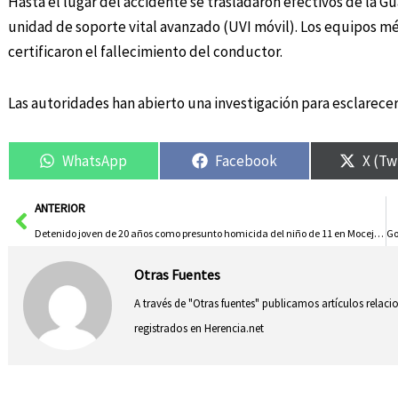
Hasta el lugar del accidente se trasladaron efectivos de la G
unidad de soporte vital avanzado (UVI móvil). Los equipos mé
certificaron el fallecimiento del conductor.
Las autoridades han abierto una investigación para esclarecer
WhatsApp
Facebook
X (Tw
Ant
ANTERIOR
Detenido joven de 20 años como presunto homicida del niño de 11 en Mocejón, Toledo
Otras Fuentes
A través de "Otras fuentes" publicamos artículos relac
registrados en Herencia.net