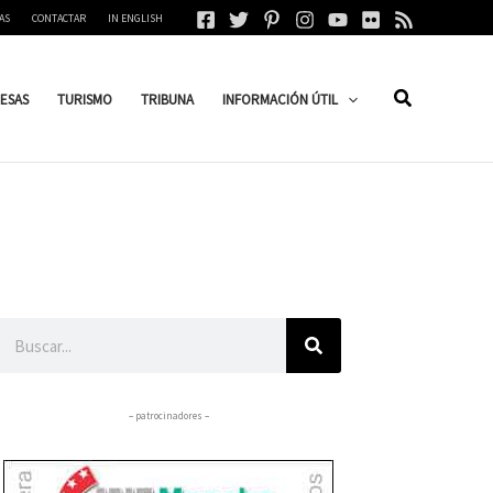
AS
CONTACTAR
IN ENGLISH
ESAS
TURISMO
TRIBUNA
INFORMACIÓN ÚTIL
Buscar
– patrocinadores –