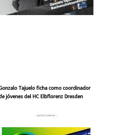
ente
Gonzalo Tajuelo ficha como coordinador
de jóvenes del HC Elbflorenz Dresden
– patrocinadores –