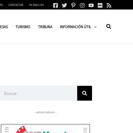
AS
CONTACTAR
IN ENGLISH
ESAS
TURISMO
TRIBUNA
INFORMACIÓN ÚTIL
Buscar
– patrocinadores –