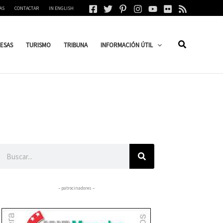
AS
CONTACTAR
IN ENGLISH
ESAS
TURISMO
TRIBUNA
INFORMACIÓN ÚTIL
Buscar
– patrocinadores –