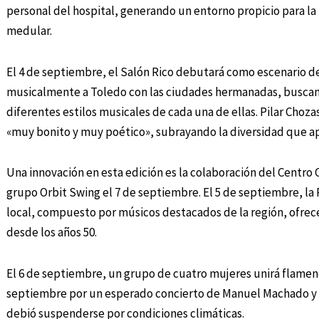
personal del hospital, generando un entorno propicio para la 
medular.
El 4 de septiembre, el Salón Rico debutará como escenario del
musicalmente a Toledo con las ciudades hermanadas, buscand
diferentes estilos musicales de cada una de ellas. Pilar Choza
«muy bonito y muy poético», subrayando la diversidad que apo
Una innovación en esta edición es la colaboración del Centro 
grupo Orbit Swing el 7 de septiembre. El 5 de septiembre, la
local, compuesto por músicos destacados de la región, ofrec
desde los años 50.
El 6 de septiembre, un grupo de cuatro mujeres unirá flamenc
septiembre por un esperado concierto de Manuel Machado y s
debió suspenderse por condiciones climáticas.