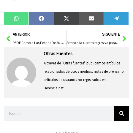
Compartir
Compartir
Compartir
Compartir
Compa
WhatsApp
Facebook
X
Email
Tele
en
en
en
en
en
(Twitter)
Ant
Sig
ANTERIOR
SIGUIENTE
PSOE Cambia Las Fechas De Su Congreso Federal Al 30 De Noviembre Por Motivos Logísticos
Arranca la cuenta regresiva para las fiestas patronales con la instalación de la carpa en la concha de la música
Otras Fuentes
A través de "Otras fuentes" publicamos artículos
relacionados de otros medios, notas de prensa, o
artículos de usuarios no registrados en
Herencia.net
Buscar
– patrocinadores –