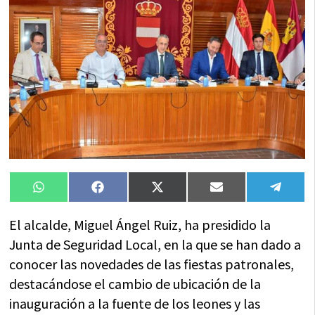
Compartir
Compartir
Compartir
Compartir
Compa
WhatsApp
Facebook
X
Email
Tele
en
en
en
en
en
(Twitter)
El alcalde, Miguel Ángel Ruiz, ha presidido la
Junta de Seguridad Local, en la que se han dado a
conocer las novedades de las fiestas patronales,
destacándose el cambio de ubicación de la
inauguración a la fuente de los leones y las