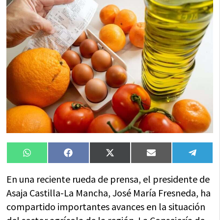
Compartir
Compartir
Compartir
Compartir
Compa
WhatsApp
Facebook
X
Email
Tele
en
en
en
en
en
(Twitter)
En una reciente rueda de prensa, el presidente de
Asaja Castilla-La Mancha, José María Fresneda, ha
compartido importantes avances en la situación