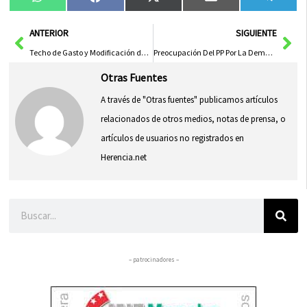
Compartir
Compartir
Compartir
Compartir
Compa
WhatsApp
Facebook
X
Email
Tele
en
en
en
en
en
(Twitter)
Ant
Sig
ANTERIOR
SIGUIENTE
Techo de Gasto y Modificación de la Ley de Aguas: Temas Clave en el Pleno de Cortes para el Tercer Período de Sesiones
Preocupación Del PP Por La Demora En La Apertura Del Parador De Molina De Aragón
Otras Fuentes
A través de "Otras fuentes" publicamos artículos
relacionados de otros medios, notas de prensa, o
artículos de usuarios no registrados en
Herencia.net
Buscar
– patrocinadores –