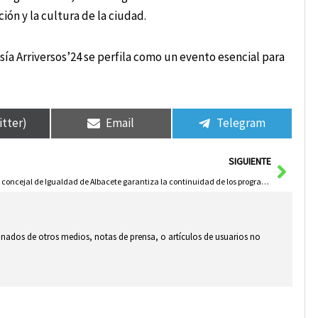
ión y la cultura de la ciudad.
ía Arriversos’24 se perfila como un evento esencial para
itter)
Email
Telegram
Sigui
SIGUIENTE
La concejal de Igualdad de Albacete garantiza la continuidad de los programas de conciliación ‘Canguras’ y ‘Corresponsables’
ionados de otros medios, notas de prensa, o artículos de usuarios no