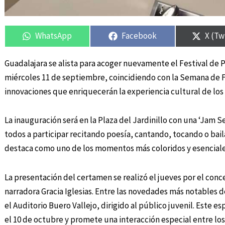
Compartir
Compartir
Compartir
Compartir
Compa
Compa
en
en
en
en
en
en
WhatsApp
Facebook
X (Tw
Guadalajara se alista para acoger nuevamente el Festival de Po
miércoles 11 de septiembre, coincidiendo con la Semana de Fer
innovaciones que enriquecerán la experiencia cultural de los 
La inauguración será en la Plaza del Jardinillo con una ‘Jam Se
todos a participar recitando poesía, cantando, tocando o bai
destaca como uno de los momentos más coloridos y esenciales
La presentación del certamen se realizó el jueves por el conce
narradora Gracia Iglesias. Entre las novedades más notables de
el Auditorio Buero Vallejo, dirigido al público juvenil. Este esp
el 10 de octubre y promete una interacción especial entre los