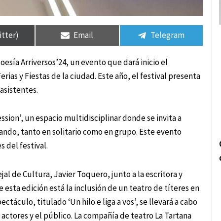
rtir
rtir
Compartir
Compartir
Compartir
Compartir
en
en
en
en
itter)
Email
Telegram
esía Arriversos’24, un evento que dará inicio el
ias y Fiestas de la ciudad. Este año, el festival presenta
asistentes.
ssion’, un espacio multidisciplinar donde se invita a
lando, tanto en solitario como en grupo. Este evento
 del festival.
jal de Cultura, Javier Toquero, junto a la escritora y
 esta edición está la inclusión de un teatro de títeres en
ectáculo, titulado ‘Un hilo e liga a vos’, se llevará a cabo
 actores y el público. La compañía de teatro La Tartana