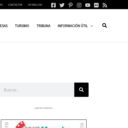
AS
CONTACTAR
IN ENGLISH
ESAS
TURISMO
TRIBUNA
INFORMACIÓN ÚTIL
Buscar
– patrocinadores –