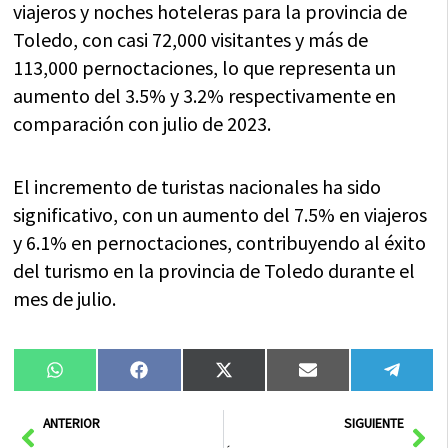
viajeros y noches hoteleras para la provincia de
Toledo, con casi 72,000 visitantes y más de
113,000 pernoctaciones, lo que representa un
aumento del 3.5% y 3.2% respectivamente en
comparación con julio de 2023.
El incremento de turistas nacionales ha sido
significativo, con un aumento del 7.5% en viajeros
y 6.1% en pernoctaciones, contribuyendo al éxito
del turismo en la provincia de Toledo durante el
mes de julio.
Compartir
Compartir
Compartir
Compartir
Compa
WhatsApp
Facebook
X
Email
Tele
en
en
en
en
en
(Twitter)
Ant
Sig
ANTERIOR
SIGUIENTE