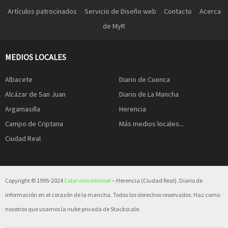
Artículos patrocinados
Servicio de Diseño web
Contacto
Acerca
de MyR
MEDIOS LOCALES
Albacete
Diario de Cuenca
Alcázar de San Juan
Diario de La Mancha
Argamasilla
Herencia
Campo de Criptana
Más medios locales...
Ciudad Real
Copyright © 1995-2024
Color vivo Internet
– Herencia (Ciudad Real). Diario de
información en el corazón de la mancha. Todos los derechos reservados. Haz como
nosotros que usamos la nube privada de Stackscale.