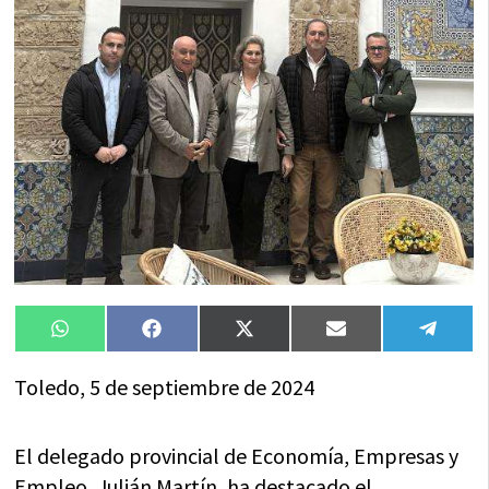
Compartir
Compartir
Compartir
Compartir
Compa
WhatsApp
Facebook
X
Email
Tele
en
en
en
en
en
(Twitter)
Toledo, 5 de septiembre de 2024
El delegado provincial de Economía, Empresas y
Empleo, Julián Martín, ha destacado el