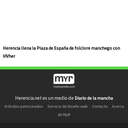
Herencia llena la Plaza de España de folclore manchego con
ViVher
Herencia.net es un medio de
Diario de la mancha
Artículos patrocinados
Servicio de Diseño web
Contacto
Acerca
de MyR