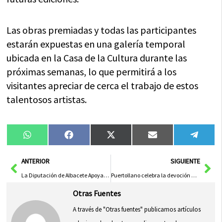
Las obras premiadas y todas las participantes
estarán expuestas en una galería temporal
ubicada en la Casa de la Cultura durante las
próximas semanas, lo que permitirá a los
visitantes apreciar de cerca el trabajo de estos
talentosos artistas.
Compartir
Compartir
Compartir
Compartir
Compa
WhatsApp
Facebook
X
Email
Tele
en
en
en
en
en
(Twitter)
Ant
Sig
ANTERIOR
SIGUIENTE
La Diputación de Albacete Apoyará la Reedición de un Libro sobre los Episodios Caudetanos Junto a la Asociación de Comparsas de Caudete Nuestra Señora de Gracia
Puertollano celebra la devoción a la virgen de gracia con un deslumbrante manto de miles de flores
Otras Fuentes
A través de "Otras fuentes" publicamos artículos