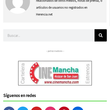
relacionados de otros medios, notas de prensa, o
artículos de usuarios no registrados en
Herencia.net
Buscar
– patrocinadores –
Síguenos en redes
F
T
Y
I
P
F