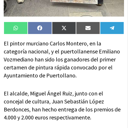
Compartir
Compartir
Compartir
Compartir
Compa
WhatsApp
Facebook
X
Email
Tele
en
en
en
en
en
(Twitter)
El pintor murciano Carlos Montero, en la
categoría nacional, y el puertollanense Emiliano
Vozmediano han sido los ganadores del primer
certamen de pintura rápida convocado por el
Ayuntamiento de Puertollano.
El alcalde, Miguel Ángel Ruiz, junto con el
concejal de cultura, Juan Sebastián López
Berdonces, han hecho entrega de los premios de
4.000 y 2.000 euros respectivamente.