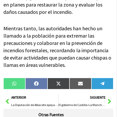
en planes para restaurar la zona y evaluar los
daños causados por el incendio.
Mientras tanto, las autoridades han hecho un
llamado a la población para extremar las
precauciones y colaborar en la prevención de
incendios forestales, recordando la importancia
de evitar actividades que puedan causar chispas o
llamas en áreas vulnerables.
Compartir
Compartir
Compartir
Compartir
Compa
WhatsApp
Facebook
X
Email
Tele
en
en
en
en
en
(Twitter)
Ant
Sig
ANTERIOR
SIGUIENTE
La Diputación de Albacete apoya al artesanado en la XXIV Feria ‘ARTESANA’
El gobierno de Castilla-La Mancha apoya el sector artesano de Albacete con la iniciativa Legado Artesano
Otras Fuentes