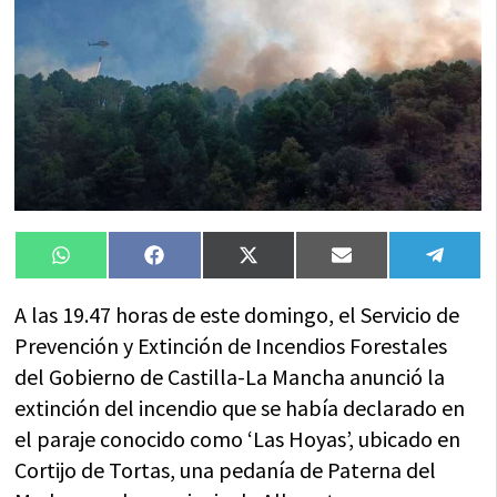
Compartir
Compartir
Compartir
Compartir
Compa
WhatsApp
Facebook
X
Email
Tele
en
en
en
en
en
(Twitter)
A las 19.47 horas de este domingo, el Servicio de
Prevención y Extinción de Incendios Forestales
del Gobierno de Castilla-La Mancha anunció la
extinción del incendio que se había declarado en
el paraje conocido como ‘Las Hoyas’, ubicado en
Cortijo de Tortas, una pedanía de Paterna del