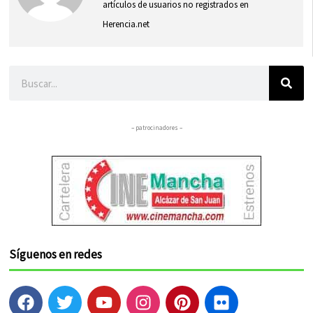
artículos de usuarios no registrados en
Herencia.net
Buscar
– patrocinadores –
Síguenos en redes
F
T
Y
I
P
F
a
w
o
n
i
l