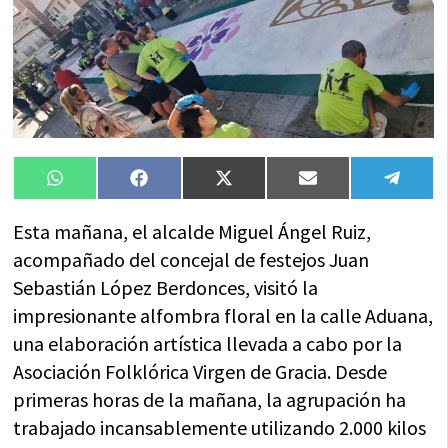
Compartir
Compartir
Compartir
Compartir
Compa
WhatsApp
Facebook
X
Email
Tele
en
en
en
en
en
(Twitter)
Esta mañana, el alcalde Miguel Ángel Ruiz,
acompañado del concejal de festejos Juan
Sebastián López Berdonces, visitó la
impresionante alfombra floral en la calle Aduana,
una elaboración artística llevada a cabo por la
Asociación Folklórica Virgen de Gracia. Desde
primeras horas de la mañana, la agrupación ha
trabajado incansablemente utilizando 2.000 kilos