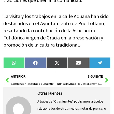
tradiciones que unen a la comunidad.
La visita y los trabajos en la calle Aduana han sido
destacados en el Ayuntamiento de Puertollano,
resaltando la contribución de la Asociación
Folklórica Virgen de Gracia en la preservación y
promoción de la cultura tradicional.
Compartir
Compartir
Compartir
Compartir
Compa
WhatsApp
Facebook
X
Email
Tele
en
en
en
en
en
(Twitter)
Ant
Sig
ANTERIOR
SIGUIENTE
Comienzan las obras de una nueva pista de pádel acristalada en Herencia
Núñez Invita a los Castellanomanchegos a Gozar de la Feria de Albacete, «La Mejor de España»
Otras Fuentes
A través de "Otras fuentes" publicamos artículos
relacionados de otros medios, notas de prensa, o