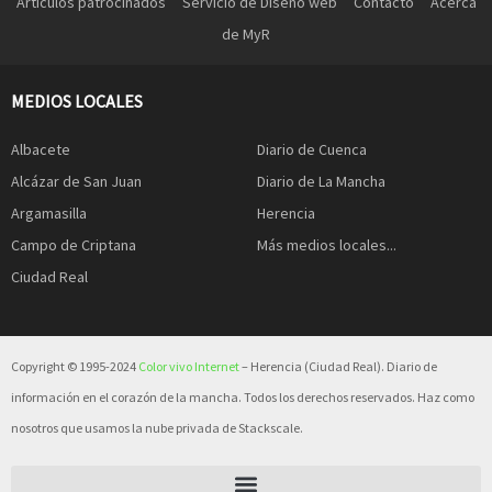
Artículos patrocinados
Servicio de Diseño web
Contacto
Acerca
de MyR
MEDIOS LOCALES
Albacete
Diario de Cuenca
Alcázar de San Juan
Diario de La Mancha
Argamasilla
Herencia
Campo de Criptana
Más medios locales...
Ciudad Real
Copyright © 1995-2024
Color vivo Internet
– Herencia (Ciudad Real). Diario de
información en el corazón de la mancha. Todos los derechos reservados. Haz como
nosotros que usamos la nube privada de Stackscale.