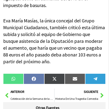
impuesto de basuras.
Eva María Masías, la única concejal del Grupo
Municipal Ciudadanos, también criticó esta última
subida y solicitó al equipo de Gobierno que
busque asistencia de la Diputación para moderar
el aumento, que haría que un vecino que pagaba
88 euros el año pasado deba abonar 103 euros a
partir del próximo año.
Compartir
Compartir
Compartir
Compartir
Compa
WhatsApp
Facebook
X
Email
Tele
en
en
en
en
en
(Twitter)
Ant
Sig
ANTERIOR
SIGUIENTE
Celebración de la Semana de la Movilidad en Almansa: Yincana ‘Combina y muévete’ para fomentar el transporte sostenible
Historia De Una Tragedia Comedia
Otras Fuentes