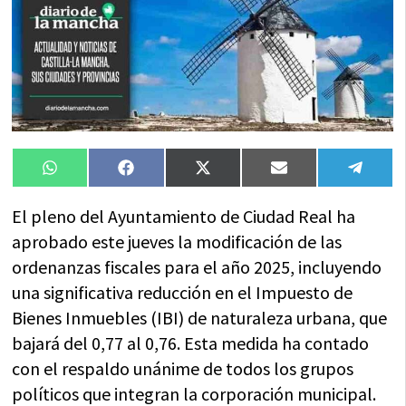
Compartir
Compartir
Compartir
Compartir
Compa
WhatsApp
Facebook
X
Email
Tele
en
en
en
en
en
(Twitter)
El pleno del Ayuntamiento de Ciudad Real ha
aprobado este jueves la modificación de las
ordenanzas fiscales para el año 2025, incluyendo
una significativa reducción en el Impuesto de
Bienes Inmuebles (IBI) de naturaleza urbana, que
bajará del 0,77 al 0,76. Esta medida ha contado
con el respaldo unánime de todos los grupos
políticos que integran la corporación municipal.