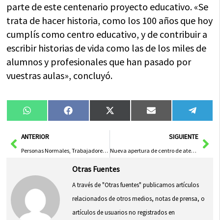
parte de este centenario proyecto educativo. «Se
trata de hacer historia, como los 100 años que hoy
cumplís como centro educativo, y de contribuir a
escribir historias de vida como las de los miles de
alumnos y profesionales que han pasado por
vuestras aulas», concluyó.
Compartir
Compartir
Compartir
Compartir
Compa
WhatsApp
Facebook
X
Email
Tele
en
en
en
en
en
(Twitter)
Ant
Sig
ANTERIOR
SIGUIENTE
Personas Normales, Trabajadores Incansables
Nueva apertura de centro de atención a mujeres víctimas de violencia sexual en Guadalajara para finales de octubre
Otras Fuentes
A través de "Otras fuentes" publicamos artículos
relacionados de otros medios, notas de prensa, o
artículos de usuarios no registrados en