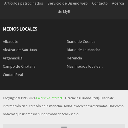
Artículos patrocinados
Servicio de Diseño web
Contacto
Acerca
de MyR
MEDIOS LOCALES
Albacete
Diario de Cuenca
Alcázar de San Juan
Diario de La Mancha
Argamasilla
Herencia
Campo de Criptana
Más medios locales...
Ciudad Real
Copyright © 1995-2024
Color vivo Internet
– Herencia (Ciudad Real). Diario de
información en el corazón de la mancha. Todos los derechos reservados. Haz como
nosotros que usamos la nube privada de Stackscale.