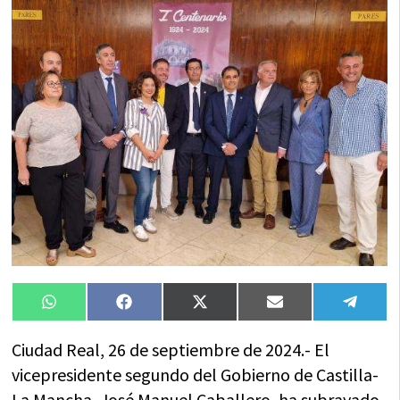
Compartir
Compartir
Compartir
Compartir
Compa
WhatsApp
Facebook
X
Email
Tele
en
en
en
en
en
(Twitter)
Ciudad Real, 26 de septiembre de 2024.- El
vicepresidente segundo del Gobierno de Castilla-
La Mancha, José Manuel Caballero, ha subrayado