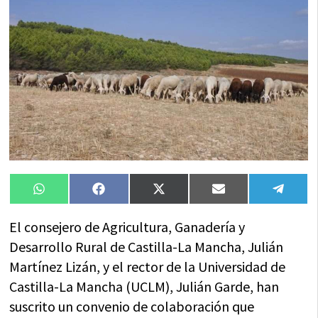
Compartir
Compartir
Compartir
Compartir
Compa
WhatsApp
Facebook
X
Email
Tele
en
en
en
en
en
(Twitter)
El consejero de Agricultura, Ganadería y
Desarrollo Rural de Castilla-La Mancha, Julián
Martínez Lizán, y el rector de la Universidad de
Castilla-La Mancha (UCLM), Julián Garde, han
suscrito un convenio de colaboración que