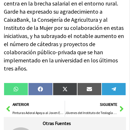
centra en la brecha salarial en el entorno rural.
Garde ha expresado su agradecimiento a
CaixaBank, la Consejería de Agricultura y al
Instituto de la Mujer por su colaboración en estas
iniciativas, y ha subrayado el notable aumento en
el número de cátedras y proyectos de
colaboración público-privada que se han
implementado en la universidad en los últimos
tres años.
Compartir
Compartir
Compartir
Compartir
Compa
WhatsApp
Facebook
X
Email
Tele
en
en
en
en
en
(Twitter)
Ant
Sig
ANTERIOR
SIGUIENTE
Pinturas Adoral Apoya al Joven Esgrimista Gabriel Sáez en su Camino al Circuito Europeo de Budapest
Jóvenes del Instituto de Teología Reconocidos como el Verdadero Tesoro de la Iglesia
Otras Fuentes