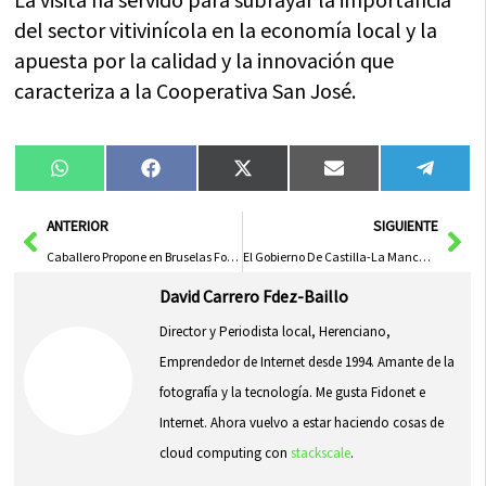
del sector vitivinícola en la economía local y la
apuesta por la calidad y la innovación que
caracteriza a la Cooperativa San José.
Compartir
Compartir
Compartir
Compartir
Compa
WhatsApp
Facebook
X
Email
Tele
en
en
en
en
en
(Twitter)
Ant
Sig
ANTERIOR
SIGUIENTE
Caballero Propone en Bruselas Fondos para Ayuntamientos Contra la Despoblación y Potenciar Energía en CLM
El Gobierno De Castilla-La Mancha Invierte Cerca De 600.000 Euros En Empleo Y Apoyo A Autónomos Y Pymes De Almadén
David Carrero Fdez-Baillo
Director y Periodista local, Herenciano,
Emprendedor de Internet desde 1994. Amante de la
fotografía y la tecnología. Me gusta Fidonet e
Internet. Ahora vuelvo a estar haciendo cosas de
cloud computing con
stackscale
.