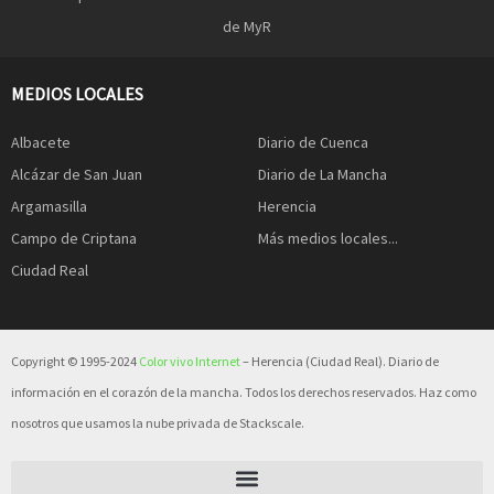
de MyR
MEDIOS LOCALES
Albacete
Diario de Cuenca
Alcázar de San Juan
Diario de La Mancha
Argamasilla
Herencia
Campo de Criptana
Más medios locales...
Ciudad Real
Copyright © 1995-2024
Color vivo Internet
– Herencia (Ciudad Real). Diario de
información en el corazón de la mancha. Todos los derechos reservados. Haz como
nosotros que usamos la nube privada de Stackscale.