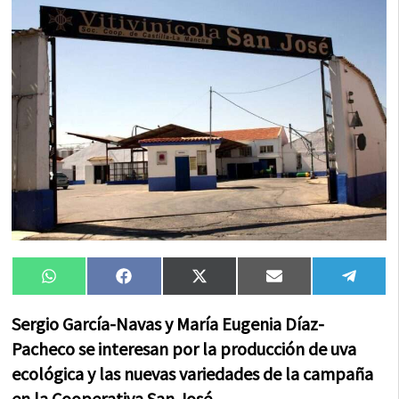
Compartir
Compartir
Compartir
Compartir
Compa
WhatsApp
Facebook
X
Email
Tele
en
en
en
en
en
(Twitter)
Sergio García-Navas y María Eugenia Díaz-
Pacheco se interesan por la producción de uva
ecológica y las nuevas variedades de la campaña
en la Cooperativa San José.